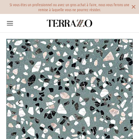
 par
Si vous êtes un professionnel ou avez un gros achat à faire, nous vous ferons une
remise à laquelle vous ne pourrez résister.
Back
Back
Back
RAZZO VERITABLE
RELAGE TERRAZZO
LECTIONS
azzo beige
elage terrazzo beige
oterrazzo
azzo blanc
elage terrazzo blanc
n fin
azzo bleu
elage terrazzo bleu
n moyen