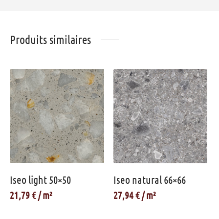
Produits similaires
Iseo light 50×50
Iseo natural 66×66
21,79
€
27,94
€