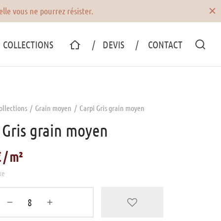
us servir rapidement.
COLLECTIONS
/ DEVIS
/ CONTACT
ollections
/
Grain moyen
/
Carpi Gris grain moyen
 Gris grain moyen
€
xe