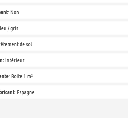
pant
: Non
eu / gris
êtement de sol
n:
Intérieur
ente
: Boite 1 m²
bricant
: Espagne