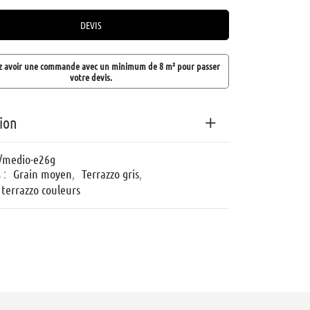
DEVIS
z avoir une commande avec un minimum de 8 m² pour passer
votre devis.
ion
/medio-e26g
 :
Grain moyen
,
Terrazzo gris
,
 terrazzo couleurs