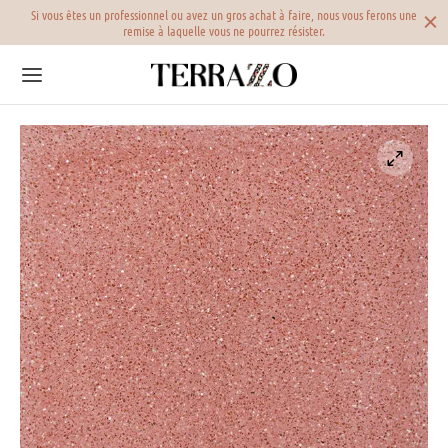
 par
Si vous êtes un professionnel ou avez un gros achat à faire, nous vous ferons une
remise à laquelle vous ne pourrez résister.
Back
Back
Back
RAZZO VERITABLE
RELAGE TERRAZZO
LECTIONS
azzo beige
elage terrazzo beige
oterrazzo
azzo blanc
elage terrazzo blanc
n fin
azzo bleu
elage terrazzo bleu
n moyen