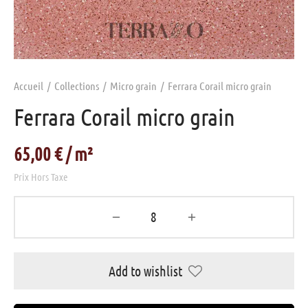
azzo gris
elage terrazzo gris
n gros
azzo jaune
elage terrazzo jaune
uette
Accueil
/
Collections
/
Micro grain
/
Ferrara Corail micro grain
azzo marron
elage terrazzo noir
azzo granito
Ferrara Corail micro grain
azzo noir
elage terrazzo rose
e
65,00
€
azzo rose
elage terrazzo vert
age
Prix Hors Taxe
azzo rouge
azzo vert
Add to wishlist