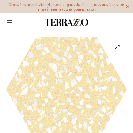
 par
Si vous êtes un professionnel ou avez un gros achat à faire, nous vous ferons une
remise à laquelle vous ne pourrez résister.
Back
Back
Back
RAZZO VERITABLE
RELAGE TERRAZZO
LECTIONS
azzo beige
elage terrazzo beige
oterrazzo
azzo blanc
elage terrazzo blanc
n fin
azzo bleu
elage terrazzo bleu
n moyen